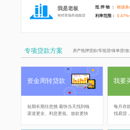
抵 押 物 ：
根据条
我是老板
有经营场所就能贷
利率范围：
0.47%
专项贷款方案
房产抵押贷款/车抵贷/保单贷/放
资金周转贷款
我要
短期长期任您挑 最快当天找到钱
每月存
渠道更全、利息更低、放款更快
找易贷