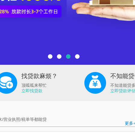
1
2
3
4
找贷款麻烦？
不知能贷
顶呱呱来帮忙
不知道能贷
立即找贷款
立即贷款评
流水/营业执照/税单等都能贷
更多