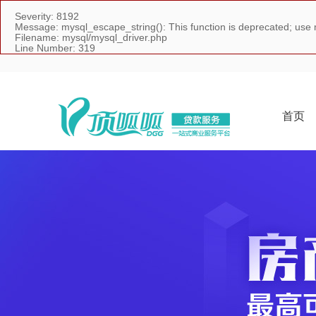
Severity: 8192
Message: mysql_escape_string(): This function is deprecated; use 
Filename: mysql/mysql_driver.php
Line Number: 319
首页