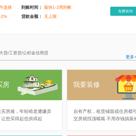
件选择
到账时间：
最快1-2周到帐
免费咨询
~2%
贷款金额：
无上限
大贷/工资贷/公积金信用贷
更多
买房
我要装修
款买房难，年轻啃老遭嫌弃
自有产权，租赁铺面或住房都
，让您买得起也供得起
交房就找顶呱呱 不用存钱搞装