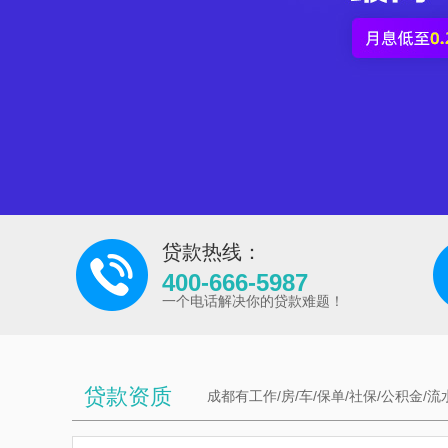
贷款热线：
400-666-5987
一个电话解决你的贷款难题！
贷款资质
成都有工作/房/车/保单/社保/公积金/